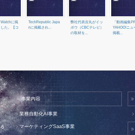
Watchに掲
TechRepublic Japa
弊社代表吉丸がイッ
「動画編集P
ました。【コ
nに掲載され...
ポウ（CBCテレビ）
YAHOO!ニ
の取材を...
掲載...
事業内容
業務自動化AI事業
マーケティングSaaS事業
6