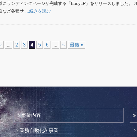
にランディングページが完成する「EasyLP」をリリースしました。 
修など各種サ
…続きを読む
«
...
2
3
4
5
6
...
»
最後 »
事業内容
業務自動化AI事業