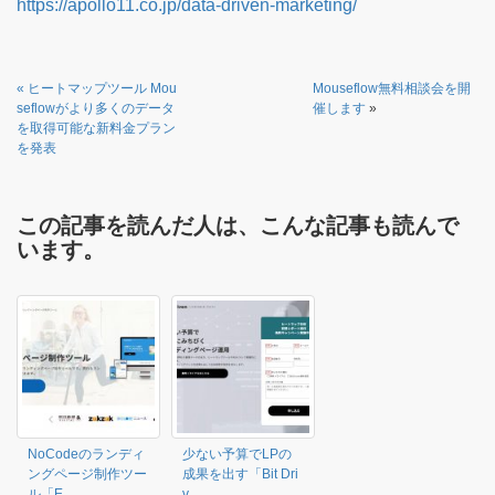
https://apollo11.co.jp/data-driven-marketing/
«
ヒートマップツール Mou
Mouseflow無料相談会を開
seflowがより多くのデータ
催します
»
を取得可能な新料金プラン
を発表
この記事を読んだ人は、こんな記事も読んで
います。
NoCodeのランディ
少ない予算でLPの
ングページ制作ツー
成果を出す「Bit Dri
ル「E...
v...