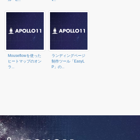
Mouseflowを使った
ランディングページ
ヒートマップのオン
制作ツール「EasyL
ラ...
P」の...