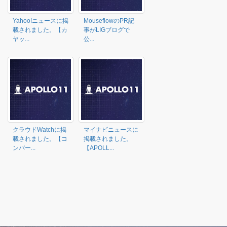
Yahoo!ニュースに掲
MouseflowのPR記
載されました。【カ
事がLIGブログで
ヤッ...
公...
クラウドWatchに掲
マイナビニュースに
載されました。【コ
掲載されました。
ンバー...
【APOLL...