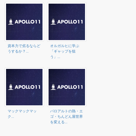
資本力で劣るならど
オルガルヒに学ぶ
うするか？...
「ギャップを狙
う」...
マックマックマッ
パロアルトの熱・エ
ク...
ゴ・ちんどん屋世界
を変える...