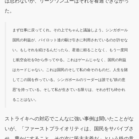
は思わないが、リークワンユーはそれを看過できなかっ
た。
まず仕事に戻ってくれ。その上でちゃんと議論しよう。シンガポール
国民の利益が、パイロット達の駆け引きに利用されているのが許せな
い。もしそれを続けるんだったら、君達に頼ることなく、もう一度同
じ航空会社を0から作ってやる。これはゲームじゃなく、国民の利益
はカードじゃない。これは国民のそして私の命そのものだ。人生を賭
してこの国を作っている。シンガポールのリーダーは誰でも”鉄の意
思”を持っている。そして私が生きている限りは、それが打ち砕かれ
ることはない。
ストライキへの対応でこんなに強い事例は聞いたことがな
いが、「ファーストプライオリティは、国民をサバイブさ
せ、豊かにすること。その次に民主主義だ」という鉄の意