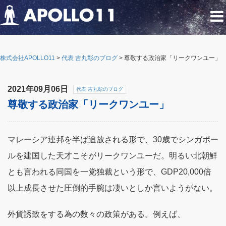
株式会社APOLLO11
>
代表 吉丸彰のブログ
>
尊敬する政治家「リークワンユー」
2021年09月06日
代表 吉丸彰のブログ
尊敬する政治家「リークワンユー」
マレーシア連邦を半ば追放される形で、30歳でシンガポー
ルを建国した天才こそがリークワンユーだ。明るい北朝鮮
とも言われる同国を一党独裁という形で、GDP20,000倍
以上成長させた圧倒的手腕は凄いとしか言いようがない。
外貨誘致をする為の数々の政策がある。例えば、