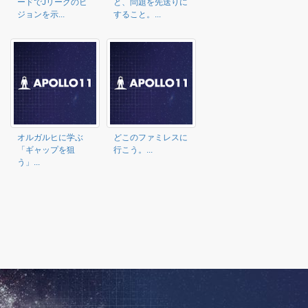
ードでJリーグのビ
と、問題を先送りに
ジョンを示...
すること。...
オルガルヒに学ぶ
どこのファミレスに
「ギャップを狙
行こう。...
う」...