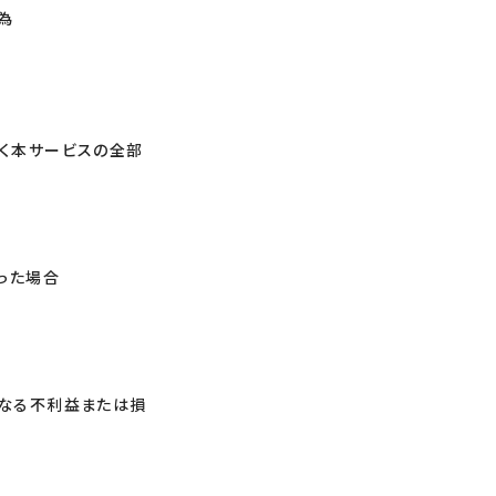
為
く本サービスの全部
った場合
かなる不利益または損