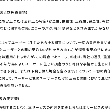
認および免責事項）
に事実上または法律上の瑕疵（安全性、信頼性、正確性、完全性、有効
ィなどに関する欠陥、エラーやバグ、権利侵害などを含みます。）がな
によってユーザーに生じたあらゆる損害について、一切の責任を負いま
とユーザーとの間の契約（本規約を含みます。）が消費者契約法に定
定は適用されませんが、この場合であっても、当社は、当社の過失（重過
不法行為によりユーザーに生じた損害のうち特別な事情から生じた
つき予見し、または予見し得た場合を含みます。）について一切の責任
に関して、ユーザーと他のユーザーまたは第三者との間において生じ
責任を負いません。
容の変更等）
通知することなく、本サービスの内容を変更しまたは本サービスの提