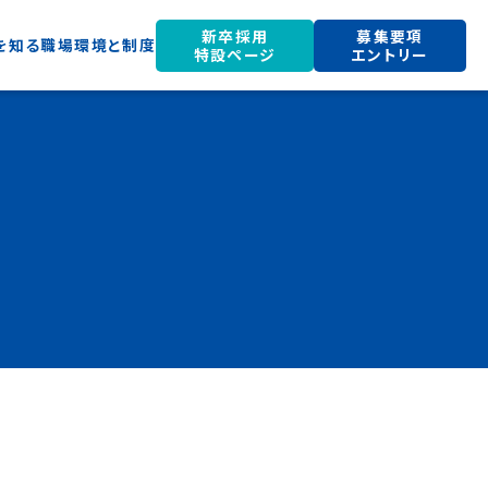
新卒採用
募集要項
を知る
職場環境と制度
特設ページ
エントリー