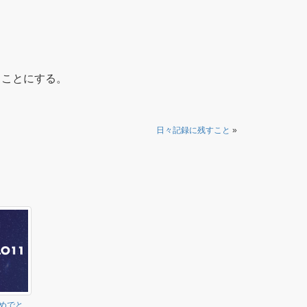
くことにする。
日々記録に残すこと
»
めでと