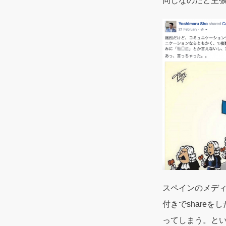
同じなのだと主
スペインのメディア
付きでshareを
ってしまう。と