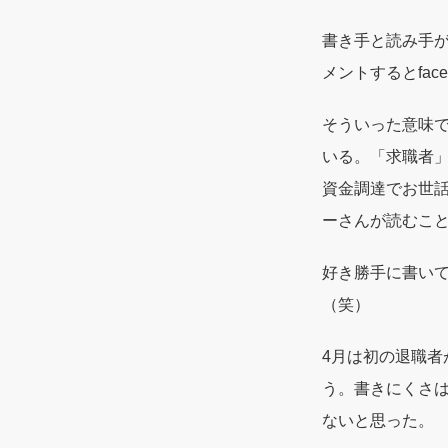
書き手と読み手
メントするとfac
そういった意味
いる。「求職者
資金調達でお世
ーさんが読むこ
好き勝手に書い
（笑）
4月は初の退職
う。書きにくさ
ないと思った。