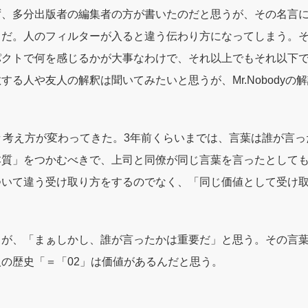
ず、多分出版者の編集者の方が書いたのだと思うが、その名言
らだ。人のフィルターが入ると違う伝わり方になってしまう。
パクトで何を感じるかが大事なわけで、それ以上でもそれ以下
する人や友人の解釈は聞いてみたいと思うが、Mr.Nobodyの
々考え方が変わってきた。3年前くらいまでは、言葉は誰が言
本質」をつかむべきで、上司と同僚が同じ言葉を言ったとして
ついて違う受け取り方をするのでなく、「同じ価値として受け
るが、「まぁしかし、誰が言ったかは重要だ」と思う。その言
の歴史「＝「02」は価値があるんだと思う。