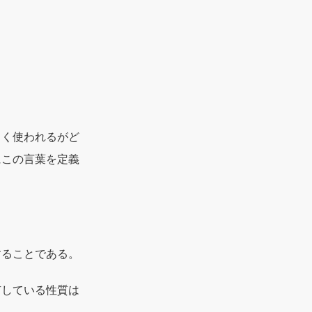
よく使われるがど
にこの言葉を定義
することである。
有している性質は