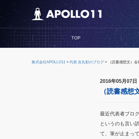
TOP
株式会社APOLLO11
>
代表 吉丸彰のブログ
>
（読書感想文）会
2016年05月07日
（読書感想
最近代表者ブログ
というのも言い
て、筆が止まっ