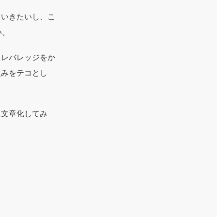
もいきたいし、こ
い。
にレバレッジをか
組みをテコとし
に文章化してみ