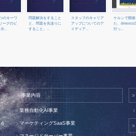
つのキーワ
問題解決をすること
スタッフのキャリア
ケルンで開催
リーグのビ
と、問題を先送りに
アップについてのア
た、dmexco
...
すること。...
イディア...
行っ...
事業内容
業務自動化AI事業
マーケティングSaaS事業
6
マネージドサーバー事業