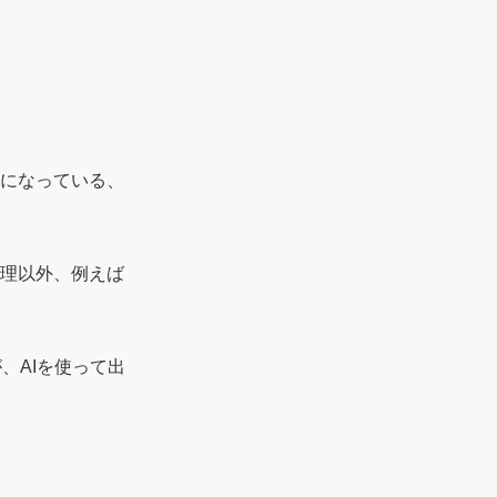
提になっている、
処理以外、例えば
、AIを使って出