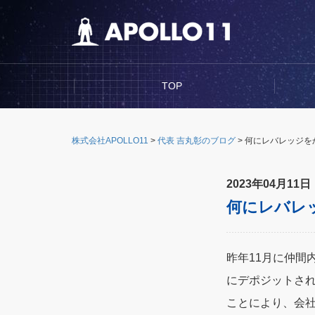
TOP
株式会社APOLLO11
>
代表 吉丸彰のブログ
>
何にレバレッジを
2023年04月11日
何にレバレ
昨年11月に仲間
にデポジットされ
ことにより、会