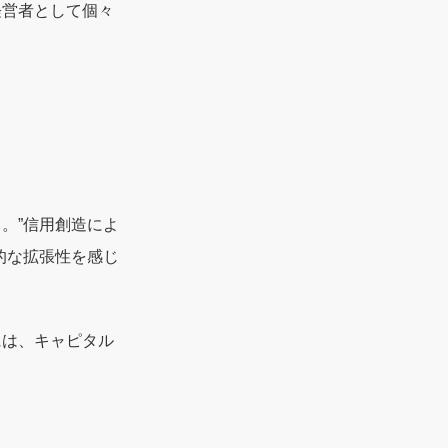
経営者として個々
。”信用創造によ
的な拡張性を感じ
には、キャピタル