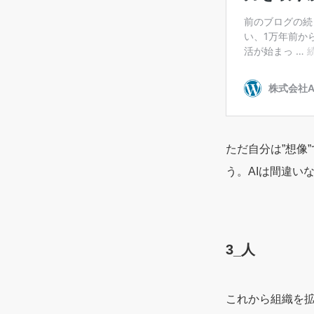
ただ自分は”想像
う。AIは間違い
3_人
これから組織を